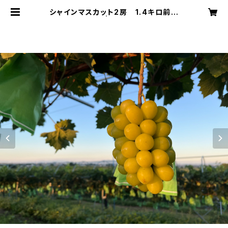
シャインマスカット2房 1.4キロ前後
【ご家庭用】 | まかなえ果樹園