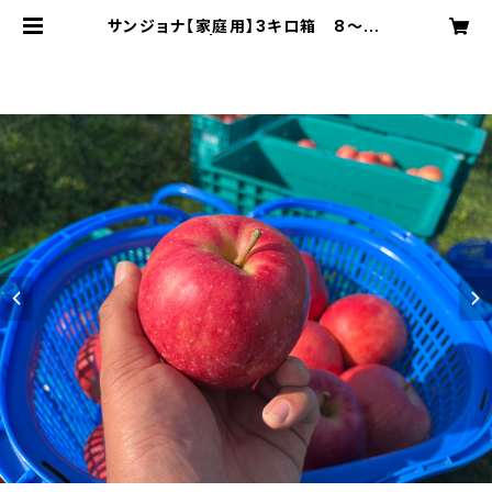
サンジョナ【家庭用】3キロ箱 8〜10
個入り | まかなえ果樹園